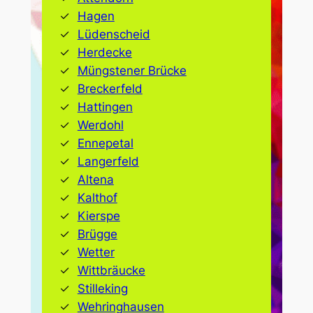
Hagen
Lüdenscheid
Herdecke
Müngstener Brücke
Breckerfeld
Hattingen
Werdohl
Ennepetal
Langerfeld
Altena
Kalthof
Kierspe
Brügge
Wetter
Wittbräucke
Stilleking
Wehringhausen