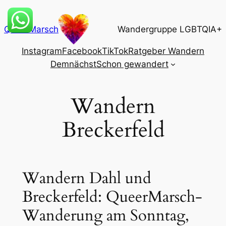
Zum
Inhalt
QueerMarsch
Wandergruppe LGBTQIA+
springen
Instagram
Facebook
TikTok
Ratgeber Wandern
Demnächst
Schon gewandert
Wandern
Breckerfeld
Wandern Dahl und
Breckerfeld: QueerMarsch-
Wanderung am Sonntag,