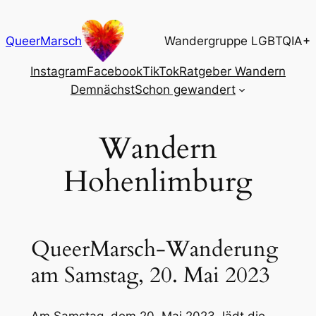
Zum
Inhalt
QueerMarsch
Wandergruppe LGBTQIA+
springen
Instagram
Facebook
TikTok
Ratgeber Wandern
Demnächst
Schon gewandert
Wandern
Hohenlimburg
QueerMarsch-Wanderung
am Samstag, 20. Mai 2023