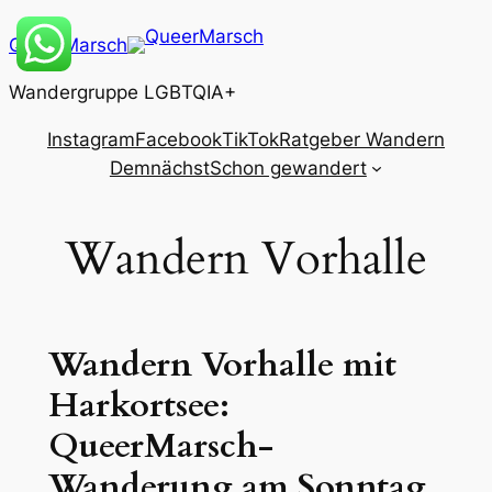
Zum
QueerMarsch
Inhalt
springen
Wandergruppe LGBTQIA+
Instagram
Facebook
TikTok
Ratgeber Wandern
Demnächst
Schon gewandert
Wandern Vorhalle
Wandern Vorhalle mit
Harkortsee:
QueerMarsch-
Wanderung am Sonntag,