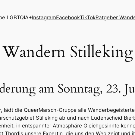
pe LGBTQIA+
Instagram
Facebook
TikTok
Ratgeber Wand
Wandern Stilleking
rung am Sonntag, 23. Jul
r, lädt die QueerMarsch-Gruppe alle Wanderbegeistert
chutzgebiet Stilleking ab und nach Lüdenscheid Bierb
enheit, in entspannter Atmosphäre Gleichgesinnte ken
st Thordis unsere Expertin, die uns den Weg zeigt und 