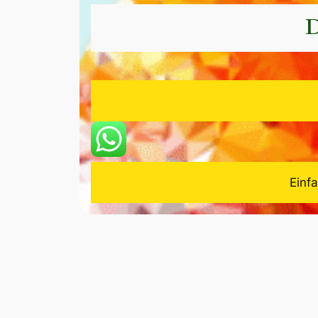
D
Einf