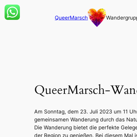
Zum
Inhalt
QueerMarsch
Wandergrup
springen
QueerMarsch-Wande
Am Sonntag, dem 23. Juli 2023 um 11 Uh
gemeinsamen Wanderung durch das Naturs
Die Wanderung bietet die perfekte Geleg
der Region zu genießen. Bei diesem Mal i