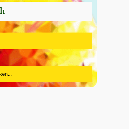
ch
cken…