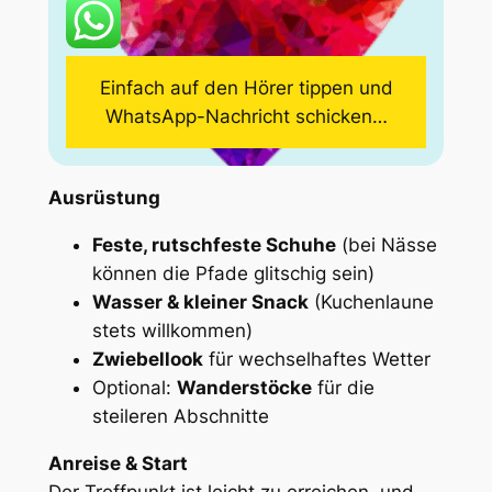
Einfach auf den Hörer tippen und
WhatsApp-Nachricht schicken…
Ausrüstung
Feste, rutschfeste Schuhe
(bei Nässe
können die Pfade glitschig sein)
Wasser & kleiner Snack
(Kuchenlaune
stets willkommen)
Zwiebellook
für wechselhaftes Wetter
Optional:
Wanderstöcke
für die
steileren Abschnitte
Anreise & Start