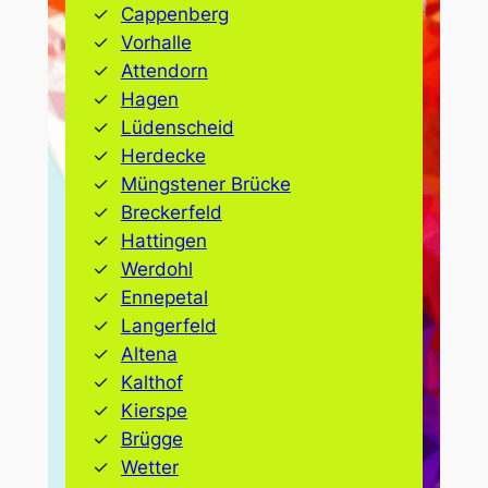
Cappenberg
Vorhalle
Attendorn
Hagen
Lüdenscheid
Herdecke
Müngstener Brücke
Breckerfeld
Hattingen
Werdohl
Ennepetal
Langerfeld
Altena
Kalthof
Kierspe
Brügge
Wetter