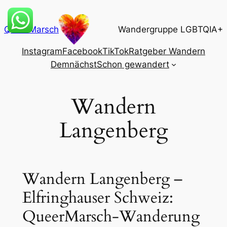
Zum
Inhalt
QueerMarsch
Wandergruppe LGBTQIA+
springen
Instagram
Facebook
TikTok
Ratgeber Wandern
Demnächst
Schon gewandert
Wandern
Langenberg
Wandern Langenberg –
Elfringhauser Schweiz:
QueerMarsch-Wanderung