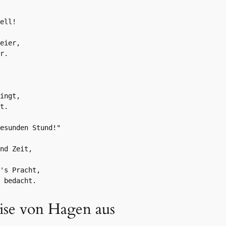
ell!

eier,

r.

ingt,

t.

esunden Stund!"

nd Zeit,

's Pracht,

 bedacht.
ise von Hagen aus