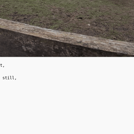
t,

 still,
