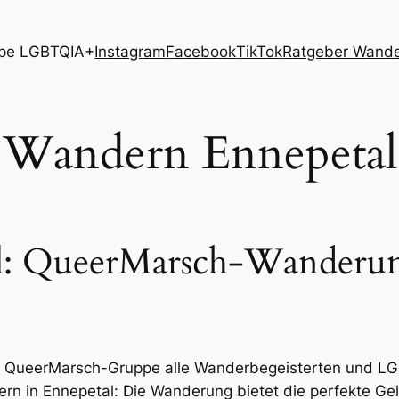
pe LGBTQIA+
Instagram
Facebook
TikTok
Ratgeber Wand
Wandern Ennepetal
: QueerMarsch-Wanderun
ie QueerMarsch-Gruppe alle Wanderbegeisterten und L
n in Ennepetal: Die Wanderung bietet die perfekte Gel