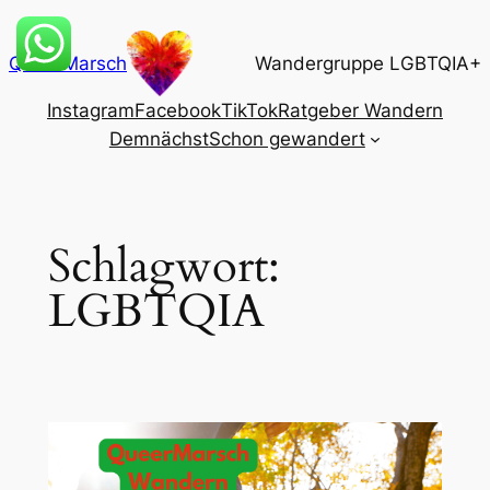
Zum
Inhalt
QueerMarsch
Wandergruppe LGBTQIA+
springen
Instagram
Facebook
TikTok
Ratgeber Wandern
Demnächst
Schon gewandert
Schlagwort:
LGBTQIA