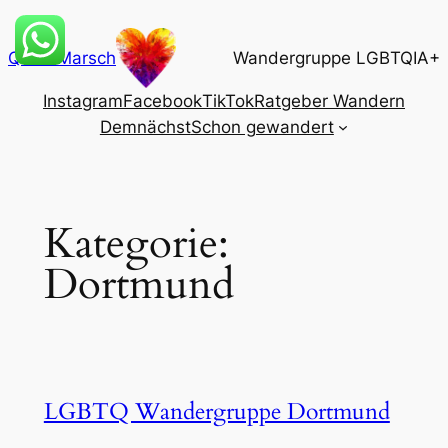
Zum
Inhalt
QueerMarsch
Wandergruppe LGBTQIA+
springen
Instagram
Facebook
TikTok
Ratgeber Wandern
Demnächst
Schon gewandert
Kategorie:
Dortmund
LGBTQ Wandergruppe Dortmund