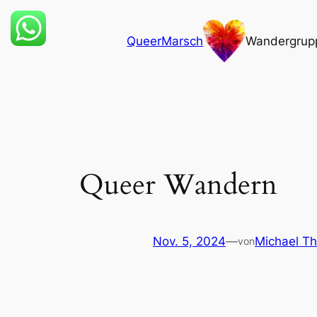
Zum
Inhalt
QueerMarsch
Wandergrup
springen
Queer Wandern
Nov. 5, 2024
—
Michael T
von