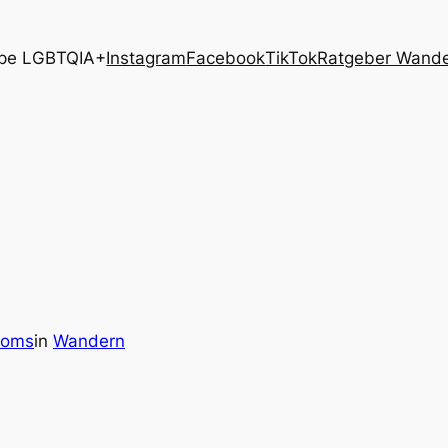
pe LGBTQIA+
Instagram
Facebook
TikTok
Ratgeber Wand
homs
in
Wandern