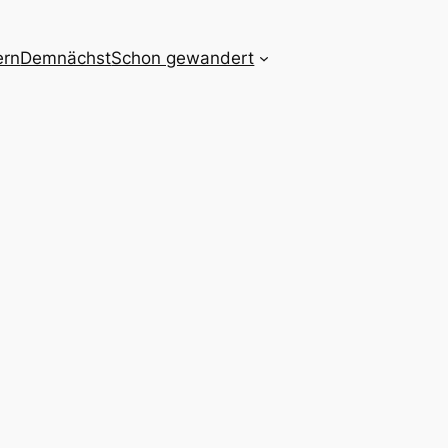
ern
Demnächst
Schon gewandert