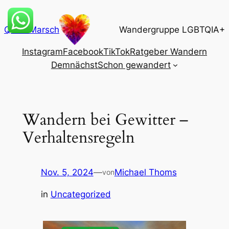
Zum
Inhalt
QueerMarsch
Wandergruppe LGBTQIA+
springen
Instagram
Facebook
TikTok
Ratgeber Wandern
Demnächst
Schon gewandert
Wandern bei Gewitter –
Verhaltensregeln
Nov. 5, 2024
—
Michael Thoms
von
in
Uncategorized