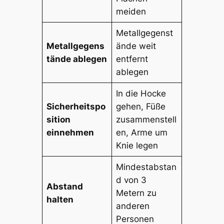
meiden
Metallgegenst
Metallgegens
ände weit
tände ablegen
entfernt
ablegen
In die Hocke
Sicherheitspo
gehen, Füße
sition
zusammenstell
einnehmen
en, Arme um
Knie legen
Mindestabstan
d von 3
Abstand
Metern zu
halten
anderen
Personen