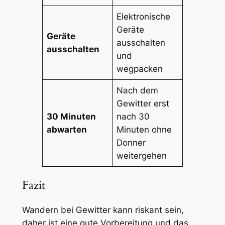
Elektronische
Geräte
Geräte
ausschalten
ausschalten
und
wegpacken
Nach dem
Gewitter erst
30 Minuten
nach 30
abwarten
Minuten ohne
Donner
weitergehen
Fazit
Wandern bei Gewitter kann riskant sein,
daher ist eine gute Vorbereitung und das