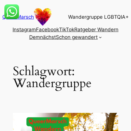
Zum
Inhalt
QueerMarsch
Wandergruppe LGBTQIA+
springen
Instagram
Facebook
TikTok
Ratgeber Wandern
Demnächst
Schon gewandert
Schlagwort:
Wandergruppe