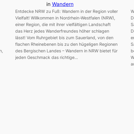
in
Wandern
Entdecke NRW zu Fuß: Wandern in der Region voller
W
Vielfalt! Willkommen in Nordrhein-Westfalen (NRW),
D
einer Region, die mit ihrer vielfältigen Landschaft
S
das Herz jedes Wanderfreundes höher schlagen
D
lässt! Vom Ruhrgebiet bis zum Sauerland, von den
e
flachen Rheinebenen bis zu den hügeligen Regionen
S
n,
des Bergischen Landes – Wandern in NRW bietet für
b
jeden Geschmack das richtige…
W
a