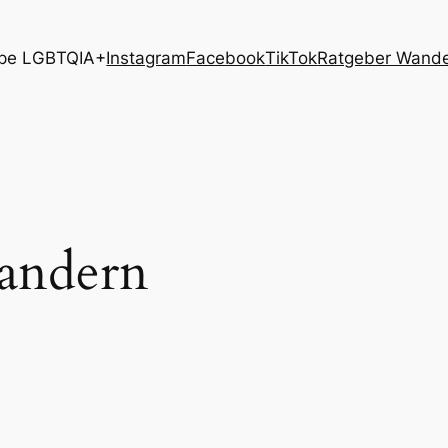
pe LGBTQIA+
Instagram
Facebook
TikTok
Ratgeber Wand
ndern