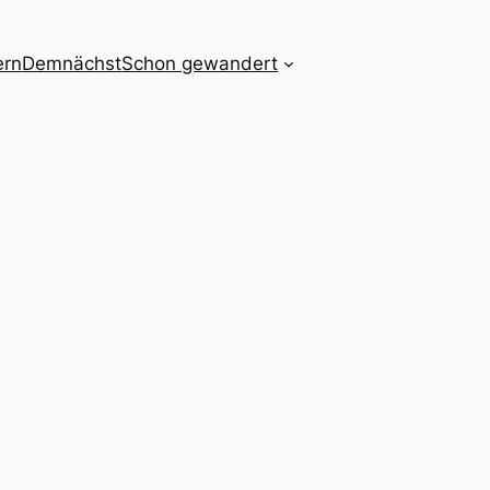
ern
Demnächst
Schon gewandert