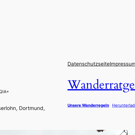
Datenschutzseite
Impressu
Wanderratge
QIA+
Unsere Wanderregeln
Herunterla
erlohn, Dortmund,