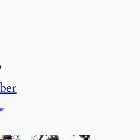
m
ber
den