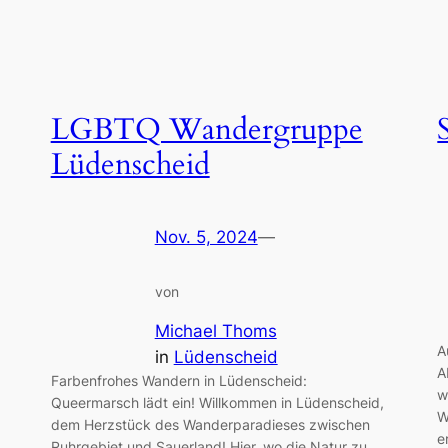
LGBTQ Wandergruppe
Lüdenscheid
Nov. 5, 2024
—
von
Michael Thoms
A
in
Lüdenscheid
A
Farbenfrohes Wandern in Lüdenscheid:
w
Queermarsch lädt ein! Willkommen in Lüdenscheid,
W
dem Herzstück des Wanderparadieses zwischen
e
Ruhrgebiet und Sauerland! Hier, wo die Natur zu