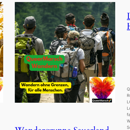
Q
R
L
L
f
W
S