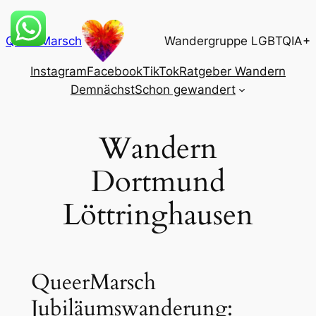
Zum
Inhalt
QueerMarsch
Wandergruppe LGBTQIA+
springen
Instagram
Facebook
TikTok
Ratgeber Wandern
Demnächst
Schon gewandert
Wandern
Dortmund
Löttringhausen
QueerMarsch
Jubiläumswanderung: