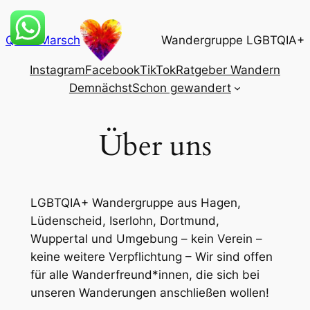
Zum
Inhalt
QueerMarsch
Wandergruppe LGBTQIA+
springen
Instagram
Facebook
TikTok
Ratgeber Wandern
Demnächst
Schon gewandert
Über uns
LGBTQIA+ Wandergruppe aus Hagen,
Lüdenscheid, Iserlohn, Dortmund,
Wuppertal und Umgebung – kein Verein –
keine weitere Verpflichtung – Wir sind offen
für alle Wanderfreund*innen, die sich bei
unseren Wanderungen anschließen wollen!