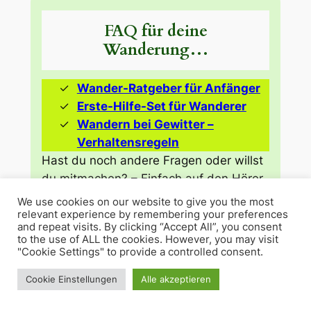
FAQ für deine
Wanderung…
Wander-Ratgeber für Anfänger
Erste-Hilfe-Set für Wanderer
Wandern bei Gewitter –
Verhaltensregeln
Hast du noch andere Fragen oder willst
du mitmachen? – Einfach auf den Hörer
tippen und Nachricht per WhatsApp
We use cookies on our website to give you the most
schicken!
relevant experience by remembering your preferences
and repeat visits. By clicking “Accept All”, you consent
to the use of ALL the cookies. However, you may visit
"Cookie Settings" to provide a controlled consent.
Was ist Queermarsch?
Cookie Einstellungen
Alle akzeptieren
Queermarsch ist eine Wandergruppe,