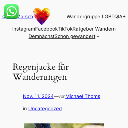
Zum
Inhalt
QueerMarsch
Wandergruppe LGBTQIA+
springen
Instagram
Facebook
TikTok
Ratgeber Wandern
Demnächst
Schon gewandert
Regenjacke für
Wanderungen
Nov. 11, 2024
—
Michael Thoms
von
in
Uncategorized